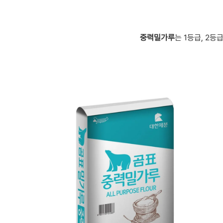
중력밀가루
는 1등급, 2등