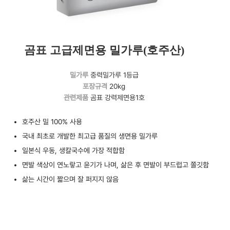
곰표 고급제면용 밀가루(호주산)
밀가루
중력밀가루 1등급
포장규격
20kg
관련제품
곰표 강력제면용1호
호주산 밀 100% 사용
국내 최초로 개발한 최고급 품질의 생면용 밀가루
일본식 우동, 생칼국수에 가장 적합함
면발 색상이 연노랗고 윤기가 나며, 삶은 후 면발이 부드럽고 쫄깃함
삶는 시간이 짧으며 잘 퍼지지 않음