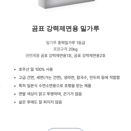
곰표 강력제면용 밀가루
밀가루
중력밀가루 1등급
포장규격
20kg
관련제품
곰표 강력제면용1호, 곰표 강력제면용2호
호주산 밀 100% 사용
고급 건면, 세면(가는 건면), 생라면, 칼국수, 만두피 등에 적합함
특히 일본식 수연소면용으로 호평을 받는 제품
함
면발 색상이 맑고 투명하며, 끈기가 많음
삶은 후에도 잘 퍼지지 않음