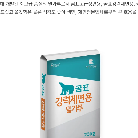
위해 개발된 최고급 품질의 밀가루로서 곰표고급생면용, 곰표강력제면용,
부드럽고 쫄깃함은 물론 식감도 좋아 생면, 제면전문업체로부터 큰 호응을 