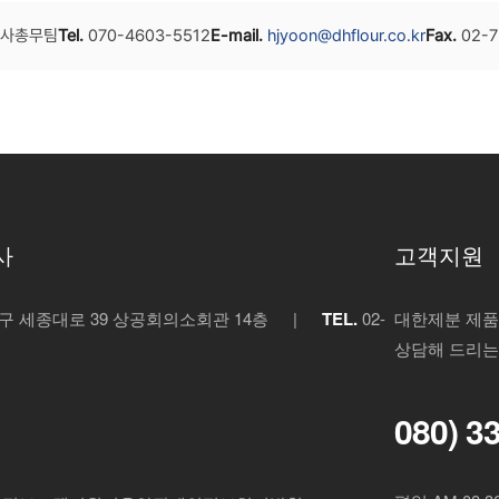
사총무팀
Tel.
070-4603-5512
E-mail.
hjyoon@dhflour.co.kr
Fax.
02-7
사
고객지원
 세종대로 39 상공회의소회관 14층
|
TEL.
02-
대한제분 제품
상담해 드리는
080) 3